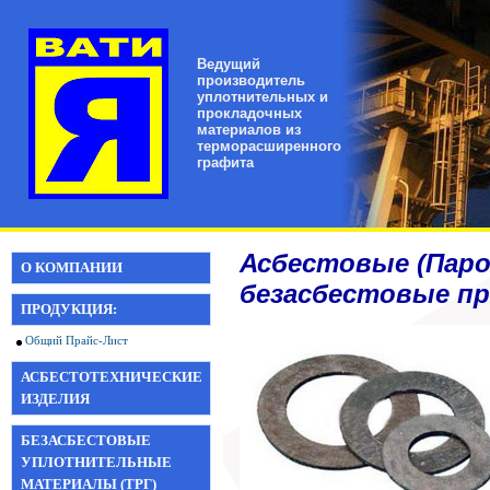
Ведущий
производитель
уплотнительных и
прокладочных
материалов из
терморасширенного
графита
Асбестовые (Пар
О КОМПАНИИ
безасбестовые пр
ПРОДУКЦИЯ:
Общий Прайс-Лист
АСБЕСТОТЕХНИЧЕСКИЕ
ИЗДЕЛИЯ
БЕЗАСБЕСТОВЫЕ
УПЛОТНИТЕЛЬНЫЕ
МАТЕРИАЛЫ (ТРГ)