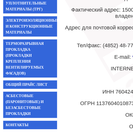
УПЛОТНИТЕЛЬНЫЕ
МАТЕРИАЛЫ (ТРГ)
Фактический адрес: 1500
владен
ЭЛЕКТРОИЗОЛЯЦИОННЫЕ
И КОНСТРУКЦИОННЫЕ
Адрес для почтовой коррес
МАТЕРИАЛЫ
ТЕРМОРАЗРЫВНАЯ
Тел/факс: (4852) 48-77
ПРОКЛАДКА
(ПРОКЛАДКИ
E-mail:
КРЕПЛЕНИЯ
ВЕНТИЛИРУЕМЫХ
INTERN
ФАСАДОВ)
ОБЩИЙ ПРАЙС ЛИСТ
ИНН 76042
АСБЕСТОВЫЕ
(ПАРОНИТОВЫЕ) И
ОГРН 1137604010873 
БЕЗАСБЕСТОВЫЕ
ПРОКЛАДКИ
ОК
КОНТАКТЫ
О