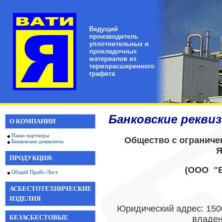
Ведущий
производитель
уплотнительных и
прокладочных
материалов из
терморасширенного
графита
Банковские рекви
О КОМПАНИИ
Наши партнеры
Общество с ограниче
Банковские реквизиты
Я
ПРОДУКЦИЯ:
(ООО "В
Общий Прайс-Лист
АСБЕСТОТЕХНИЧЕСКИЕ
ИЗДЕЛИЯ
Юридический адрес: 1500
БЕЗАСБЕСТОВЫЕ
владен