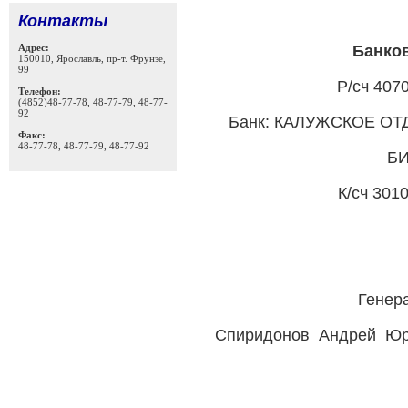
Контакты
Адрес:
Банко
150010, Ярославль, пр-т. Фрунзе,
99
Р/сч 407
Телефон:
(4852)48-77-78, 48-77-79, 48-77-
92
Банк: КАЛУЖСКОЕ ОТ
Факс:
48-77-78, 48-77-79, 48-77-92
БИ
К/сч 301
Генер
Спиридонов Андрей Юрь